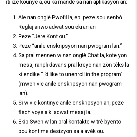
itilize kounye a, ou ka mande sa nan aplikasyon an:
Ale nan onglè Pwofil la, epi peze sou senbò
Reglaj anwo adwat sou ekran an
Peze “Jere Kont ou.”
Peze “anile enskripsyon nan pwogram lan.”
Sa pral mennen w nan onglè Chat la, kote yon
mesaj ranpli davans pral kreye nan zòn tèks la
ki endike “I’d like to unenroll in the program”
(mwen vle anile enskripsyon nan pwogram
lan).
Si w vle kontinye anile enskripsyon an, peze
flèch voye a ki adwat mesaj la.
Ekip Swen w lan pral kontakte w trè byento
pou konfime desizyon sa a avèk ou.