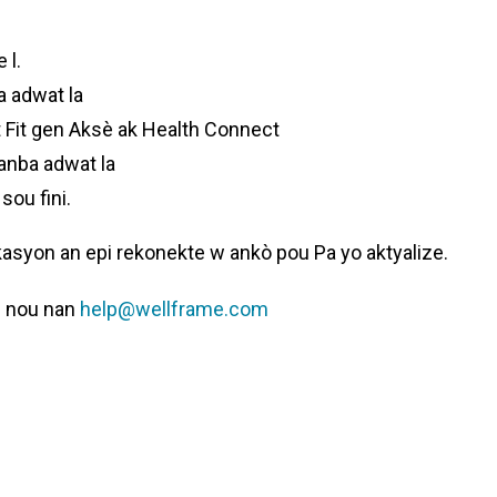
 l.
a adwat la
t Fit gen Aksè ak Health Connect
anba adwat la
sou fini.
asyon an epi rekonekte w ankò pou Pa yo aktyalize.
e nou nan
help@wellframe.com