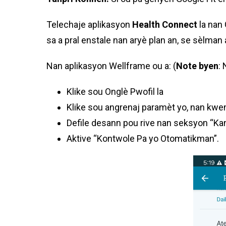
Telechaje aplikasyon
Health Connect
la nan 
sa a pral enstale nan aryè plan an, se sèlman
Nan aplikasyon Wellframe ou a: (
Note byen
:
Klike sou Onglè Pwofil la
Klike sou angrenaj paramèt yo, nan kwen
Defile desann pou rive nan seksyon “Kan
Aktive “Kontwole Pa yo Otomatikman”.