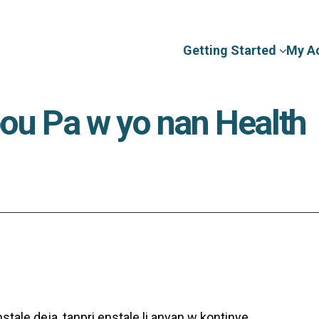
Getting Started
My A
ou Pa w yo nan Health
tale deja, tanpri enstale li anvan w kontinye.