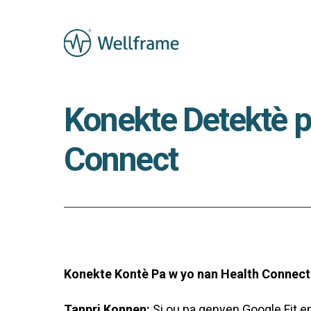
Konekte Detektè p
Connect
Konekte Kontè Pa w yo nan Health Connect
Tanpri Konnen:
Si ou pa genyen Google Fit ens