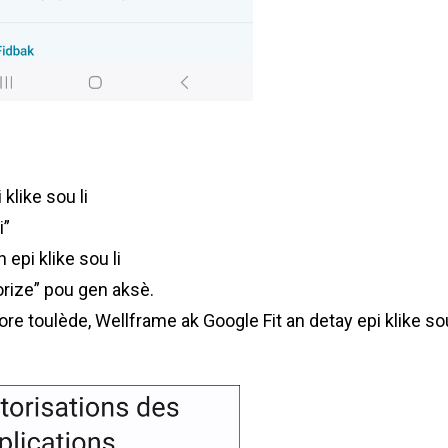
klike sou li
i”
epi klike sou li
orize” pou gen aksè.
ore toulède, Wellframe ak Google Fit an detay epi klike so