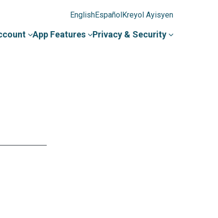
English
Español
Kreyol Ayisyen
ccount
App Features
Privacy & Security