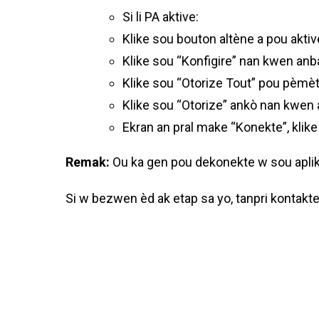
Si li PA aktive:
Klike sou bouton altène a pou aktive
Klike sou “Konfigire” nan kwen anb
Klike sou “Otorize Tout” pou pèmè
Klike sou “Otorize” ankò nan kwen 
Ekran an pral make “Konekte”, klike 
Remak:
Ou ka gen pou dekonekte w sou aplik
Si w bezwen èd ak etap sa yo, tanpri kontakt