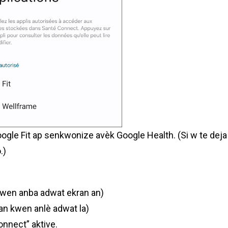
Google Fit ap senkwonize avèk Google Health. (Si w te dej
.)
kwen anba adwat ekran an)
nan kwen anlè adwat la)
nnect” aktive.